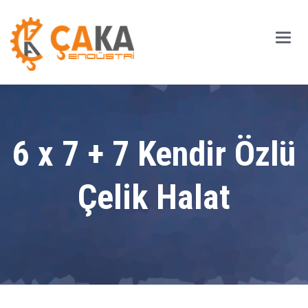
Main
Men
6 x 7 + 7 Kendir Özlü
Çelik Halat