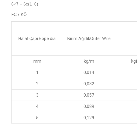
6×7 = 6x(1+6)
FC / KÖ
Halat Çapı
Rope dia.
Birim Ağırlık
Outer Wire
mm
kg/m
kg
1
0,014
2
0,032
3
0,057
4
0,089
5
0,129