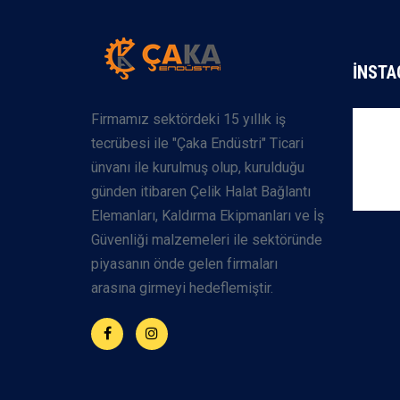
İNSTA
Firmamız sektördeki 15 yıllık iş
tecrübesi ile "Çaka Endüstri" Ticari
ünvanı ile kurulmuş olup, kurulduğu
günden itibaren Çelik Halat Bağlantı
Elemanları, Kaldırma Ekipmanları ve İş
Güvenliği malzemeleri ile sektöründe
piyasanın önde gelen firmaları
arasına girmeyi hedeflemiştir.