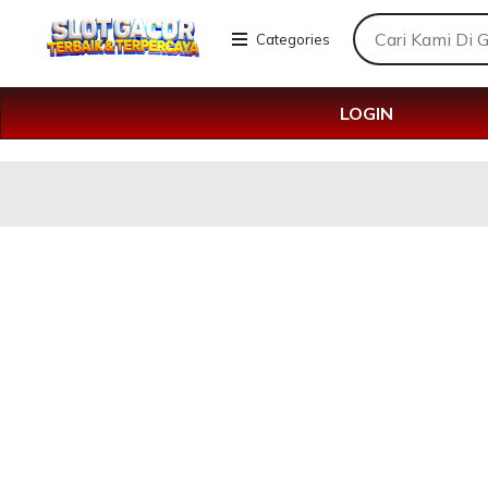
Skip
Search
JUDOLBET88
to
Categories
for
Content
items
or
shops
LOGIN