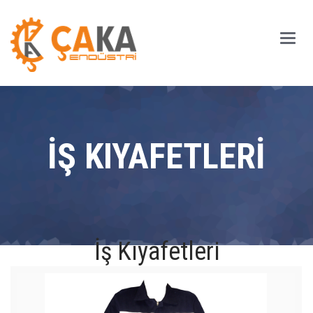
Main
Men
İŞ KIYAFETLERİ
İş Kıyafetleri